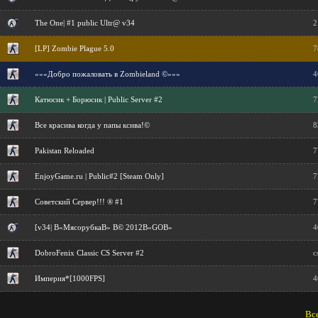
The One| #1 public Ultr@ v34
2
[LP] Zombie Plague 5.0
7
«««Добро пожаловать в Zombieland ©»»»
4
Катюсик + Борюсик | Public Server #2
7
Все красива когда у папы ксива!©
8
Pakistan Reloaded
7
EnjoyGame.ru | Public#2 [Steam Only]
7
Советский Сервер!!! ® #1
7
[v34| В«МясорубкаВ» В© 2012В«GOВ»
4
DobroFenix Classic CS Server #2
c
Империя*[1000FPS]
4
Все