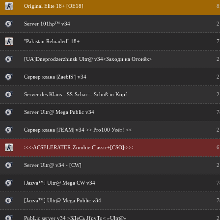
Original Elite 18+ [OE18]
8
Server 101ћρ™ v34
2
"Pakistan Reloaded" 18+
7
[UA]Dneprodzerzhinsk Ultr@ v34<Заходи на Огонёк>
2
Сервер клана |ZaebiS’| v34
2
Server des Klans-=SS-Schar=- Schuß in Kopf
2
Server Ultr@ Mega Public v34
7
Сервер клана |TEAM| v34 >> Pro100 Улёт! <<
2
>>>ACSELERATER-Zombie Classic+[CSO]<<<
6
Server Ultr@ v34 - [CW]
2
[Jazva™] Ultr@ Mega CW v34
7
[Jazva™] Ultr@ Mega Public v34
7
PubLic server v34 >ЗДeCь J{pyTo< »Ultr@«
2