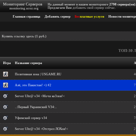
Мониторинг Серверов
На данный момент в нашем мониторинге
2798
сервера(ов)
Предлагаем Вам
добавить свой сервер сейчас
.
monitoring.ucoz.org
Главная страница
Добавить сервер
Бес
платные услуги
Новости монитор
Купить ссылку здесь (1 руб.)
ТОП-30 Л
Игра
Название сервера
А
Позитивная зона | USGAME.RU
4
Алё, это Пакистан! =) #2
7
Server Ultr@ v34 >Мочи коЗлов!<
2
..:Первый Украинский V34:..
2
Уфимский сервер v34
7
Server Ultr@ v34 >Отстрел ЛОХов!<
2