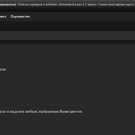
ервера(ов)
. Список серверов и рейтинг обновляется раз в 5 минут. Самая популярная карта 
инга
Партнерcтво
ске.
писке и выделен любым, выбранным Вами цветом.