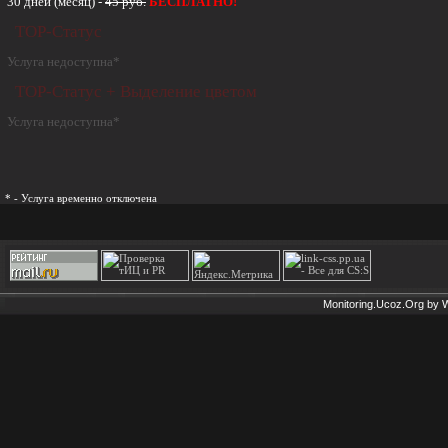
30 дней (месяц) -
45 руб.
БЕСПЛАТНО!
TOP-Статус
Услуга недоступна*
TOP-Статус + Выделение цветом
Услуга недоступна*
* - Услуга временно отключена
Monitoring.Ucoz.Org by